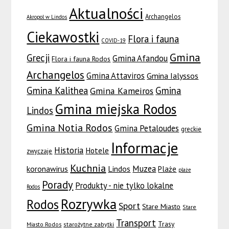
Aktualności
Archangelos
Akropol w Lindos
Ciekawostki
Flora i fauna
COVID-19
Gmina
Grecji
Gmina Afandou
Flora i fauna Rodos
Archangelos
Gmina Attaviros
Gmina Ialyssos
Gmina Kalithea
Gmina
Gmina Kameiros
Gmina miejska Rodos
Lindos
Gmina Notia Rodos
Gmina Petaloudes
greckie
Informacje
Historia
Hotele
zwyczaje
Kuchnia
Muzea
koronawirus
Lindos
Plaże
plaże
Porady
Produkty - nie tylko lokalne
Rodos
Rozrywka
Rodos
Sport
Stare Miasto
Stare
Transport
Trasy
Miasto Rodos
starożytne zabytki