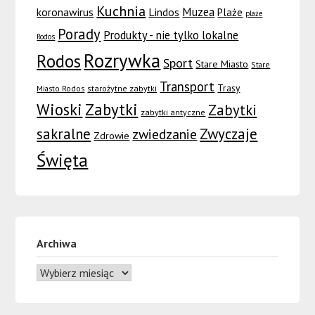
Kuchnia
Muzea
koronawirus
Lindos
Plaże
plaże
Porady
Produkty - nie tylko lokalne
Rodos
Rozrywka
Rodos
Sport
Stare Miasto
Stare
Transport
Trasy
Miasto Rodos
starożytne zabytki
Wioski
Zabytki
Zabytki
zabytki antyczne
sakralne
Zwyczaje
zwiedzanie
Zdrowie
Święta
Archiwa