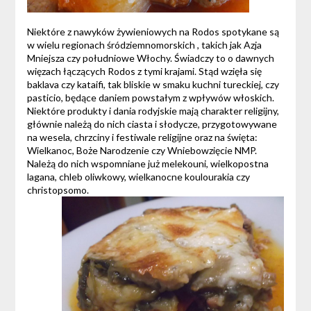
Niektóre z nawyków żywieniowych na Rodos spotykane są
w wielu regionach śródziemnomorskich , takich jak Azja
Mniejsza czy południowe Włochy. Świadczy to o dawnych
więzach łączących Rodos z tymi krajami. Stąd wzięła się
baklava czy kataifi, tak bliskie w smaku kuchni tureckiej, czy
pasticio, będące daniem powstałym z wpływów włoskich.
Niektóre produkty i dania rodyjskie mają charakter religijny,
głównie należą do nich ciasta i słodycze, przygotowywane
na wesela, chrzciny i festiwale religijne oraz na święta:
Wielkanoc, Boże Narodzenie czy Wniebowzięcie NMP.
Należą do nich wspomniane już melekouni, wielkopostna
lagana, chleb oliwkowy, wielkanocne koulourakia czy
christopsomo.