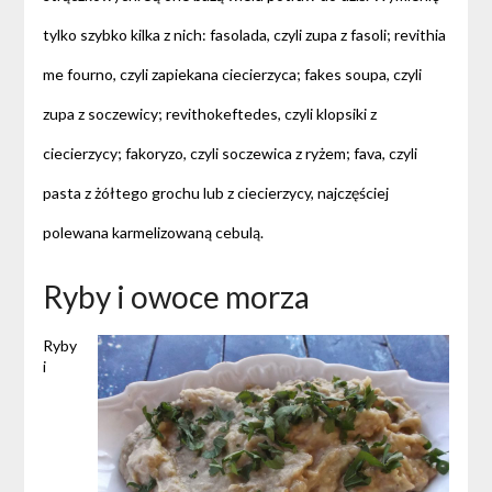
tylko szybko kilka z nich: fasolada, czyli zupa z fasoli; revithia
me fourno, czyli zapiekana ciecierzyca; fakes soupa, czyli
zupa z soczewicy; revithokeftedes, czyli klopsiki z
ciecierzycy; fakoryzo, czyli soczewica z ryżem; fava, czyli
pasta z żółtego grochu lub z ciecierzycy, najczęściej
polewana karmelizowaną cebulą.
Ryby i owoce morza
Ryby
i