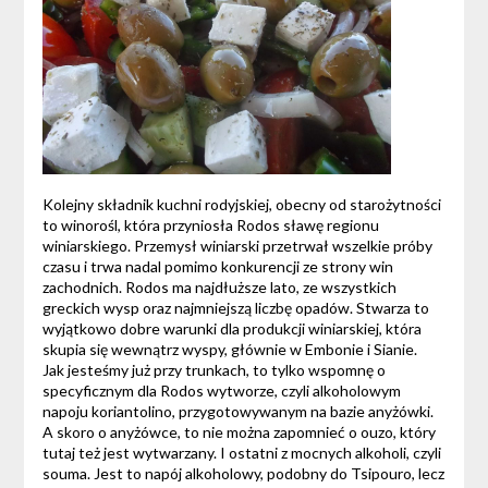
Kolejny składnik kuchni rodyjskiej, obecny od starożytności
to winorośl, która przyniosła Rodos sławę regionu
winiarskiego. Przemysł winiarski przetrwał wszelkie próby
czasu i trwa nadal pomimo konkurencji ze strony win
zachodnich. Rodos ma najdłuższe lato, ze wszystkich
greckich wysp oraz najmniejszą liczbę opadów. Stwarza to
wyjątkowo dobre warunki dla produkcji winiarskiej, która
skupia się wewnątrz wyspy, głównie w Embonie i Sianie.
Jak jesteśmy już przy trunkach, to tylko wspomnę o
specyficznym dla Rodos wytworze, czyli alkoholowym
napoju koriantolino, przygotowywanym na bazie anyżówki.
A skoro o anyżówce, to nie można zapomnieć o ouzo, który
tutaj też jest wytwarzany. I ostatni z mocnych alkoholi, czyli
souma. Jest to napój alkoholowy, podobny do Tsipouro, lecz