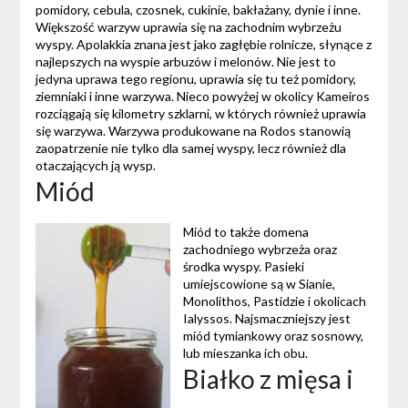
pomidory, cebula, czosnek, cukinie, bakłażany, dynie i inne.
Większość warzyw uprawia się na zachodnim wybrzeżu
wyspy. Apolakkia znana jest jako zagłębie rolnicze, słynące z
najlepszych na wyspie arbuzów i melonów. Nie jest to
jedyna uprawa tego regionu, uprawia się tu też pomidory,
ziemniaki i inne warzywa. Nieco powyżej w okolicy Kameiros
rozciągają się kilometry szklarni, w których również uprawia
się warzywa. Warzywa produkowane na Rodos stanowią
zaopatrzenie nie tylko dla samej wyspy, lecz również dla
otaczających ją wysp.
Miód
Miód to także domena
zachodniego wybrzeża oraz
środka wyspy. Pasieki
umiejscowione są w Sianie,
Monolithos, Pastidzie i okolicach
Ialyssos. Najsmaczniejszy jest
miód tymiankowy oraz sosnowy,
lub mieszanka ich obu.
Białko z mięsa i