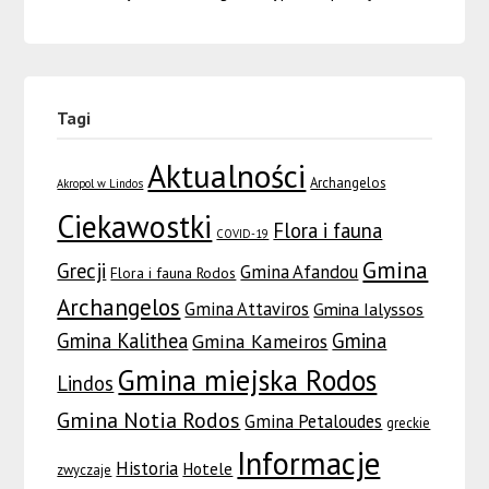
Tagi
Aktualności
Archangelos
Akropol w Lindos
Ciekawostki
Flora i fauna
COVID-19
Gmina
Grecji
Gmina Afandou
Flora i fauna Rodos
Archangelos
Gmina Attaviros
Gmina Ialyssos
Gmina Kalithea
Gmina
Gmina Kameiros
Gmina miejska Rodos
Lindos
Gmina Notia Rodos
Gmina Petaloudes
greckie
Informacje
Historia
Hotele
zwyczaje