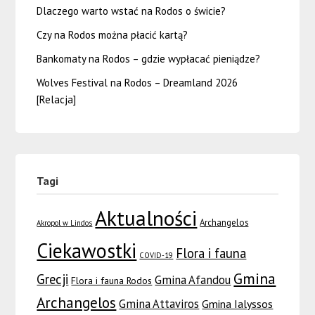
Dlaczego warto wstać na Rodos o świcie?
Czy na Rodos można płacić kartą?
Bankomaty na Rodos – gdzie wypłacać pieniądze?
Wolves Festival na Rodos – Dreamland 2026
[Relacja]
Tagi
Aktualności
Archangelos
Akropol w Lindos
Ciekawostki
Flora i fauna
COVID-19
Gmina
Grecji
Gmina Afandou
Flora i fauna Rodos
Archangelos
Gmina Attaviros
Gmina Ialyssos