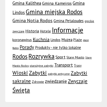
Gmina Kalithea
Gmina
Gmina Kameiros
Gmina miejska Rodos
Lindos
Gmina Notia Rodos
Gmina Petaloudes
greckie
Informacje
Historia
Hotele
zwyczaje
Kuchnia
Muzea
koronawirus
Lindos
Plaże
plaże
Porady
Produkty - nie tylko lokalne
Rodos
Rozrywka
Rodos
Sport
Stare Miasto
Stare
Transport
Trasy
Miasto Rodos
starożytne zabytki
Wioski
Zabytki
Zabytki
zabytki antyczne
sakralne
Zwyczaje
zwiedzanie
Zdrowie
Święta