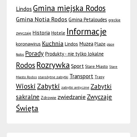
Gmina miejska Rodos
Lindos
Gmina Notia Rodos
Gmina Petaloudes
greckie
Informacje
Historia
Hotele
zwyczaje
Kuchnia
Muzea
koronawirus
Lindos
Plaże
plaże
Porady
Produkty - nie tylko lokalne
Rodos
Rozrywka
Rodos
Sport
Stare Miasto
Stare
Transport
Trasy
Miasto Rodos
starożytne zabytki
Wioski
Zabytki
Zabytki
zabytki antyczne
sakralne
Zwyczaje
zwiedzanie
Zdrowie
Święta