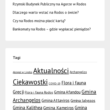
Rzymski Budynek Publiczny na Agorze w Rodos
Dlaczego warto wstać na Rodos o świcie?
Czy na Rodos można płacić kartą?
Bankomaty na Rodos – gdzie wypłacać pieniądze?
Tagi
Aktualności
Archangelos
Akropol w Lindos
Ciekawostki
Flora i fauna
COVID-19
Gmina
Grecji
Gmina Afandou
Flora i fauna Rodos
Archangelos
Gmina Attaviros
Gmina Ialyssos
Gmina Kalithea
Gmina
Gmina Kameiros