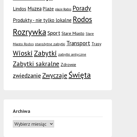
Porady
Muzea
Lindos
Plaże
plaże Rodos
Rodos
Produkty - nie tylko lokalne
Rozrywka
Sport
Stare Miasto
Stare
Transport
Trasy
Miasto Rodos
starożytne zabytki
Wioski
Zabytki
zabytki antyczne
Zabytki sakralne
Zdrowie
Święta
Zwyczaje
zwiedzanie
Archiwa