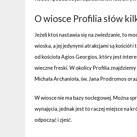
O wiosce Profilia słów kil
Jeżeli ktoś nastawia się na zwiedzanie, to m
wioska, a jej jedynymi atrakcjami są kościół i
od kościoła Agios Georgios, który jest inte
wieczne freski. W okolicy Profilia znajdziemy 
Michała Archanioła, św. Jana Prodromos oraz
W wiosce nie ma bazy noclegowej. Można s
wynajęcia, jednak jest to raczej miejsce na 
odpocząć i zjeść.