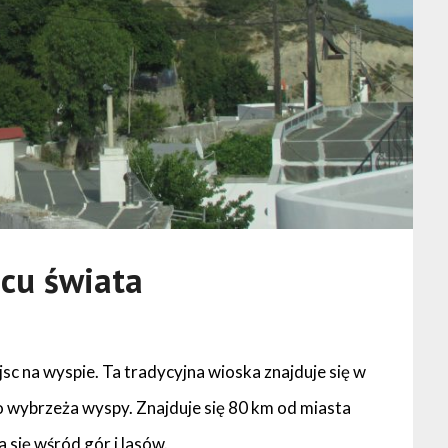
ńcu świata
jsc na wyspie. Ta tradycyjna wioska znajduje się w
o wybrzeża wyspy. Znajduje się 80 km od miasta
a się wśród gór i lasów.