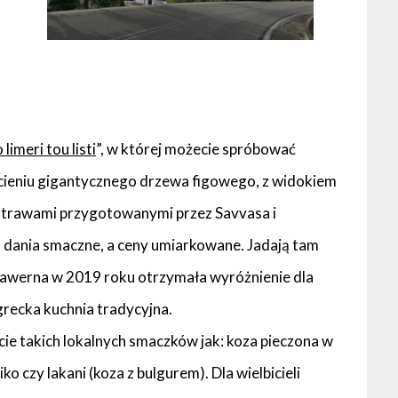
 limeri tou listi
”, w której możecie spróbować
cieniu gigantycznego drzewa figowego, z widokiem
potrawami przygotowanymi przez Savvasa i
a, dania smaczne, a ceny umiarkowane. Jadają tam
o tawerna w 2019 roku otrzymała wyróżnienie dla
 grecka kuchnia tradycyjna.
cie takich lokalnych smaczków jak: koza pieczona w
 czy lakani (koza z bulgurem). Dla wielbicieli