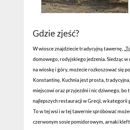
Gdzie zjeść?
W wiosce znajdziecie tradycyjną tawernę, „
To
domowego, rodyjskiego jedzenia. Siedząc w 
na wioskę i góry, możecie rozkoszować się 
Konstantinę. Kuchnia jest prosta, tradycyjn
miejscowi oraz przyjezdni i nic dziwnego, b
najlepszych restauracji w Grecji, w kategorii
To w tej wsi i w tej tawernie spróbować może
czerwonym sosie pomidorowym, arnaki kleftiko