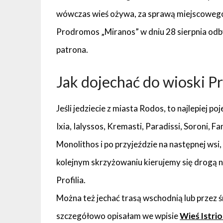
wówczas wieś ożywa, za sprawą miejscowego
Prodromos „Miranos” w dniu 28 sierpnia odby
patrona.
Jak dojechać do wioski Pro
Jeśli jedziecie z miasta Rodos, to najlepiej
Ixia, Ialyssos, Kremasti, Paradissi, Soroni, Fa
Monolithos i po przyjeździe na następnej ws
kolejnym skrzyżowaniu kierujemy się drogą na
Profilia.
Można też jechać trasą wschodnią lub przez ś
szczegółowo opisałam we wpisie
Wieś Istri