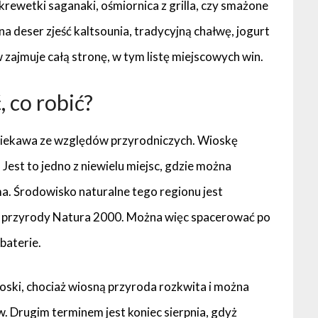
krewetki saganaki, ośmiornica z grilla, czy smażone
na deser zjeść kaltsounia, tradycyjną chałwę, jogurt
zajmuje całą stronę, w tym listę miejscowych win.
, co robić?
t ciekawa ze względów przyrodniczych. Wioskę
 Jest to jedno z niewielu miejsc, gdzie można
a. Środowisko naturalne tego regionu jest
y przyrody Natura 2000. Można więc spacerować po
 baterie.
ski, chociaż wiosną przyroda rozkwita i można
. Drugim terminem jest koniec sierpnia, gdyż