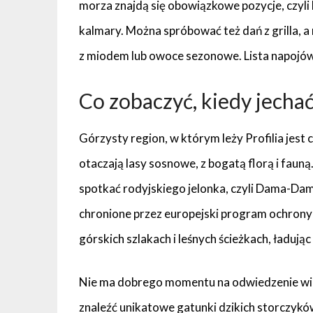
morza znajdą się obowiązkowe pozycje, czyli 
kalmary. Można spróbować też dań z grilla, a 
z miodem lub owoce sezonowe. Lista napojów 
Co zobaczyć, kiedy jechać
Górzysty region, w którym leży Profilia jes
otaczają lasy sosnowe, z bogatą florą i fauną.
spotkać rodyjskiego jelonka, czyli Dama-Dam
chronione przez europejski program ochron
górskich szlakach i leśnych ścieżkach, ładując
Nie ma dobrego momentu na odwiedzenie wio
znaleźć unikatowe gatunki dzikich storczyków