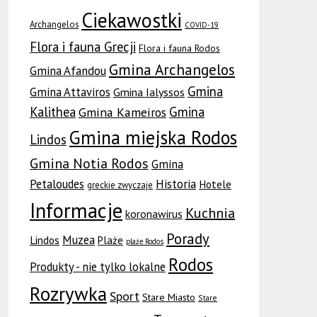
Ciekawostki
Archangelos
COVID-19
Flora i fauna Grecji
Flora i fauna Rodos
Gmina Archangelos
Gmina Afandou
Gmina
Gmina Attaviros
Gmina Ialyssos
Kalithea
Gmina
Gmina Kameiros
Gmina miejska Rodos
Lindos
Gmina Notia Rodos
Gmina
Petaloudes
Historia
Hotele
greckie zwyczaje
Informacje
Kuchnia
koronawirus
Porady
Muzea
Lindos
Plaże
plaże Rodos
Rodos
Produkty - nie tylko lokalne
Rozrywka
Sport
Stare Miasto
Stare