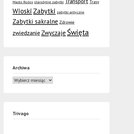
Transport
Trasy
Miasto Rodos
starożytne zabytki
Wioski
Zabytki
zabytki antyczne
Zabytki sakralne
Zdrowie
Święta
Zwyczaje
zwiedzanie
Archiwa
Trivago