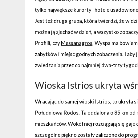
tylko największe kurorty i hotele usadowion
Jest też druga grupa, która twierdzi, że widzi
można ją zjechać w dzień, a wszystko zobaczyć 
Profilii, czy
Messanagros
. Wyspa ma bowiem 44
zabytków i miejsc godnych zobaczenia. I aby
zwiedzania przez co najmniej dwa-trzy tygod
Wioska Istrios ukryta wś
Wracając do samej wioski Istrios, to ukryła 
Południowa Rodos. Ta oddalona o 85 km od m
mieszkańców. Wokół niej rozciągają się gaje 
szczególne piękno zostały zaliczone do prog