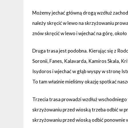
Możemy jechać główną drogą wzdłuż zachodn
należy skręcić w lewo na skrzyżowaniu prow
znów skręcić w lewo i wjechać na górę, około
Druga trasa jest podobna. Kierując się z Rod
Soronii, Fanes, Kalavarda, Kamiros Skala, Kri
Isydoros i wjechać w głąb wyspy w stronę Ist
To tam właśnie mieliśmy okazję spotkać nasze
Trzecia trasa prowadzi wzdłuż wschodniego w
skrzyżowaniu przed wioską trzeba odbić w pr
skrzyżowaniu przed wioską odbić ponownie w