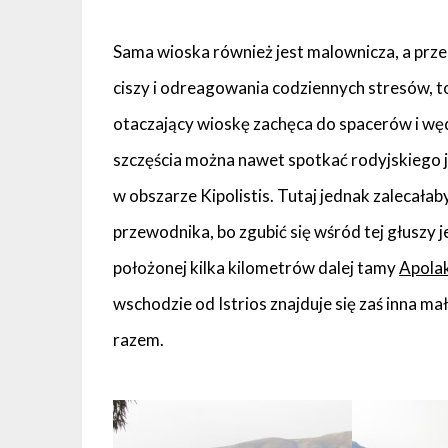
Sama wioska również jest malownicza, a prze
ciszy i odreagowania codziennych stresów, 
otaczający wioskę zachęca do spacerów i wę
szczęścia można nawet spotkać rodyjskiego
w obszarze Kipolistis. Tutaj jednak zalecał
przewodnika, bo zgubić się wśród tej głuszy j
położonej kilka kilometrów dalej tamy
Apola
wschodzie od Istrios znajduje się zaś inna ma
razem.