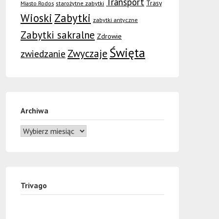
Transport
Trasy
Miasto Rodos
starożytne zabytki
Wioski
Zabytki
zabytki antyczne
Zabytki sakralne
Zdrowie
Święta
Zwyczaje
zwiedzanie
Archiwa
Trivago