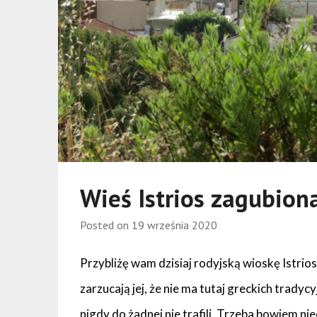
Wieś Istrios zagubion
Posted on
19 września 2020
Przybliżę wam dzisiaj rodyjską wioskę Istri
zarzucają jej, że nie ma tutaj greckich trady
nigdy do żadnej nie trafili. Trzeba bowiem ni