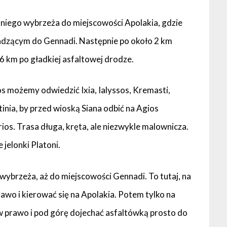
iego wybrzeża do miejscowości Apolakia, gdzie
adzącym do Gennadi. Następnie po około 2 km
 6 km po gładkiej asfaltowej drodze.
os możemy odwiedzić Ixia, Ialyssos, Kremasti,
tinia, by przed wioską Siana odbić na Agios
rios. Trasa długa, kręta, ale niezwykle malownicza.
 jelonki Platoni.
ybrzeża, aż do miejscowości Gennadi. To tutaj, na
awo i kierować się na Apolakia. Potem tylko na
 prawo i pod górę dojechać asfaltówką prosto do