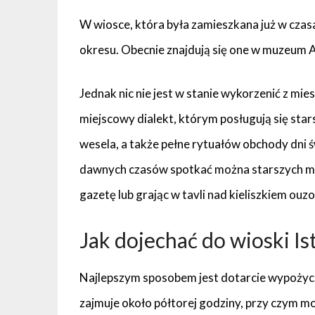
W wiosce, która była zamieszkana już w cza
okresu. Obecnie znajdują się one w muzeum 
Jednak nic nie jest w stanie wykorzenić z miesz
miejscowy dialekt, którym posługują się star
wesela, a także pełne rytuałów obchody dni 
dawnych czasów spotkać można starszych męż
gazetę lub grając w tavli nad kieliszkiem ouzo,
Jak dojechać do wioski Is
Najlepszym sposobem jest dotarcie wypoży
zajmuje około półtorej godziny, przy czym m