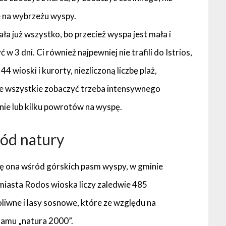
e na wybrzeżu wyspy.
ała już wszystko, bo przecież wyspa jest mała i
w 3 dni. Ci również najpewniej nie trafili do Istrios,
 wioski i kurorty, niezliczoną liczbę plaż,
 je wszystkie zobaczyć trzeba intensywnego
nie lub kilku powrotów na wyspę.
ród natury
się ona wśród górskich pasm wyspy, w gminie
iasta Rodos wioska liczy zaledwie 485
oliwne i lasy sosnowe, które ze względu na
ramu „natura 2000”.