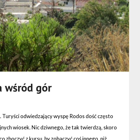
a wśród gór
os. Turyści odwiedzający wyspę Rodos dość często
cyjnych wiosek. Nic dziwnego, że tak twierdzą, skoro
eco zboczyć z kursu, by zobaczyć coś innego, niż