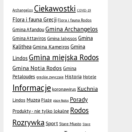
Ciekawostki
Archangelos
COVID-19
Flora i fauna Grecji
Flora i fauna Rodos
Gmina Archangelos
Gmina Afandou
Gmina
Gmina Attaviros
Gmina Ialyssos
Kalithea
Gmina
Gmina Kameiros
Gmina miejska Rodos
Lindos
Gmina Notia Rodos
Gmina
Petaloudes
Historia
Hotele
greckie zwyczaje
Informacje
Kuchnia
koronawirus
Porady
Muzea
Lindos
Plaże
plaże Rodos
Rodos
Produkty - nie tylko lokalne
Rozrywka
Sport
Stare Miasto
Stare