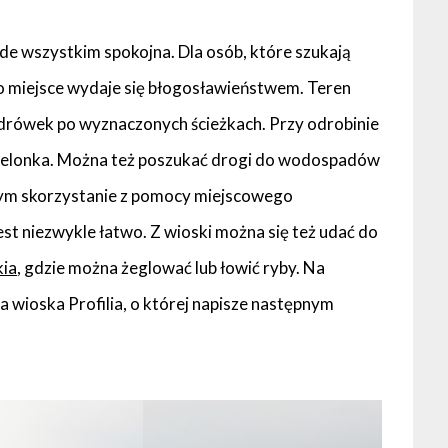
de wszystkim spokojna. Dla osób, które szukają
to miejsce wydaje się błogosławieństwem. Teren
drówek po wyznaczonych ścieżkach. Przy odrobinie
 jelonka. Można też poszukać drogi do wodospadów
abym skorzystanie z pomocy miejscowego
est niezwykle łatwo. Z wioski można się też udać do
kia
, gdzie można żeglować lub łowić ryby. Na
ła wioska Profilia, o której napisze następnym