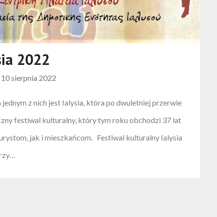
sia 2022
n
10 sierpnia 2022
jednym z nich jest Ialysia, która po dwuletniej przerwie
zny festiwal kulturalny, który tym roku obchodzi 37 lat
urystom, jak i mieszkańcom. Festiwal kulturalny Ialysia
przy…