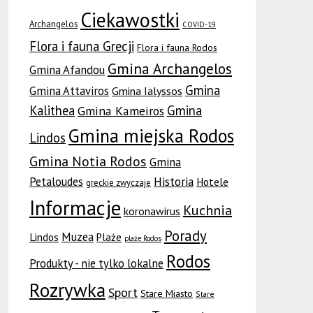
Ciekawostki
Archangelos
COVID-19
Flora i fauna Grecji
Flora i fauna Rodos
Gmina Archangelos
Gmina Afandou
Gmina
Gmina Attaviros
Gmina Ialyssos
Kalithea
Gmina
Gmina Kameiros
Gmina miejska Rodos
Lindos
Gmina Notia Rodos
Gmina
Petaloudes
Historia
Hotele
greckie zwyczaje
Informacje
Kuchnia
koronawirus
Porady
Muzea
Lindos
Plaże
plaże Rodos
Rodos
Produkty - nie tylko lokalne
Rozrywka
Sport
Stare Miasto
Stare