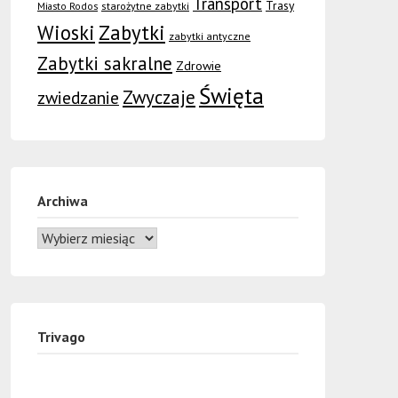
Transport
Trasy
Miasto Rodos
starożytne zabytki
Wioski
Zabytki
zabytki antyczne
Zabytki sakralne
Zdrowie
Święta
Zwyczaje
zwiedzanie
Archiwa
Trivago