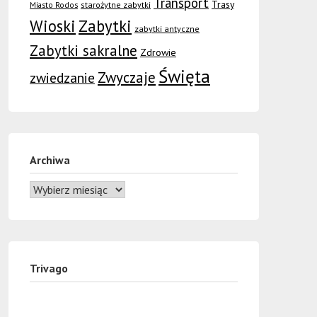
Transport
Trasy
Miasto Rodos
starożytne zabytki
Wioski
Zabytki
zabytki antyczne
Zabytki sakralne
Zdrowie
Święta
Zwyczaje
zwiedzanie
Archiwa
Trivago