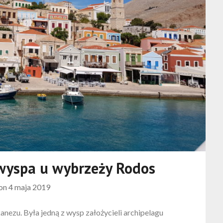
 wyspa u wybrzeży Rodos
 on
4 maja 2019
nezu. Była jedną z wysp założycieli archipelagu