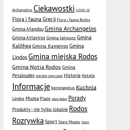
Ciekawostki
Archangelos
COVID-19
Flora i fauna Grecji
Flora i fauna Rodos
Gmina Archangelos
Gmina Afandou
Gmina
Gmina Attaviros
Gmina Ialyssos
Kalithea
Gmina
Gmina Kameiros
Gmina miejska Rodos
Lindos
Gmina Notia Rodos
Gmina
Petaloudes
Historia
Hotele
greckie zwyczaje
Informacje
Kuchnia
koronawirus
Porady
Muzea
Lindos
Plaże
plaże Rodos
Rodos
Produkty - nie tylko lokalne
Rozrywka
Sport
Stare Miasto
Stare