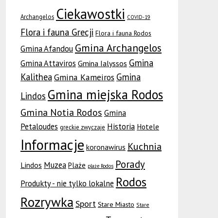
Ciekawostki
Archangelos
COVID-19
Flora i fauna Grecji
Flora i fauna Rodos
Gmina Archangelos
Gmina Afandou
Gmina
Gmina Attaviros
Gmina Ialyssos
Kalithea
Gmina
Gmina Kameiros
Gmina miejska Rodos
Lindos
Gmina Notia Rodos
Gmina
Petaloudes
Historia
Hotele
greckie zwyczaje
Informacje
Kuchnia
koronawirus
Porady
Muzea
Lindos
Plaże
plaże Rodos
Rodos
Produkty - nie tylko lokalne
Rozrywka
Sport
Stare Miasto
Stare