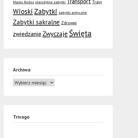
Transport
Trasy
Miasto Rodos
starożytne zabytki
Wioski
Zabytki
zabytki antyczne
Zabytki sakralne
Zdrowie
Święta
Zwyczaje
zwiedzanie
Archiwa
Trivago