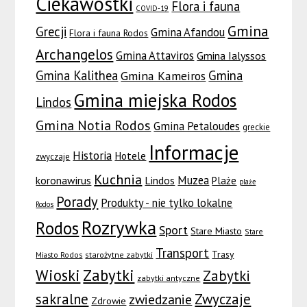
Ciekawostki
Flora i fauna
COVID-19
Gmina
Grecji
Gmina Afandou
Flora i fauna Rodos
Archangelos
Gmina Attaviros
Gmina Ialyssos
Gmina Kalithea
Gmina
Gmina Kameiros
Gmina miejska Rodos
Lindos
Gmina Notia Rodos
Gmina Petaloudes
greckie
Informacje
Historia
Hotele
zwyczaje
Kuchnia
Muzea
koronawirus
Lindos
Plaże
plaże
Porady
Produkty - nie tylko lokalne
Rodos
Rozrywka
Rodos
Sport
Stare Miasto
Stare
Transport
Trasy
Miasto Rodos
starożytne zabytki
Wioski
Zabytki
Zabytki
zabytki antyczne
sakralne
Zwyczaje
zwiedzanie
Zdrowie