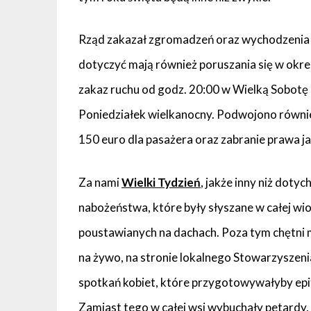
Rząd zakazał zgromadzeń oraz wychodzenia 
dotyczyć mają również poruszania się w okre
zakaz ruchu od godz. 20:00 w Wielką Sobotę i
Poniedziałek wielkanocny. Podwojono równi
150 euro dla pasażera oraz zabranie prawa jaz
Za nami
Wielki Tydzień
, jakże inny niż doty
nabożeństwa, które były słyszane w całej wio
poustawianych na dachach. Poza tym chętni m
na żywo, na stronie lokalnego Stowarzyszen
spotkań kobiet, które przygotowywałyby epita
Zamiast tego w całej wsi wybuchały petardy,