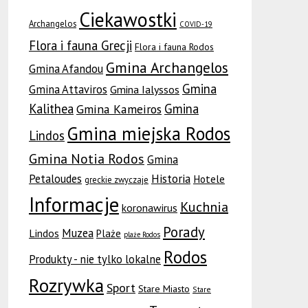
Ciekawostki
Archangelos
COVID-19
Flora i fauna Grecji
Flora i fauna Rodos
Gmina Archangelos
Gmina Afandou
Gmina
Gmina Attaviros
Gmina Ialyssos
Kalithea
Gmina
Gmina Kameiros
Gmina miejska Rodos
Lindos
Gmina Notia Rodos
Gmina
Petaloudes
Historia
Hotele
greckie zwyczaje
Informacje
Kuchnia
koronawirus
Porady
Muzea
Lindos
Plaże
plaże Rodos
Rodos
Produkty - nie tylko lokalne
Rozrywka
Sport
Stare Miasto
Stare