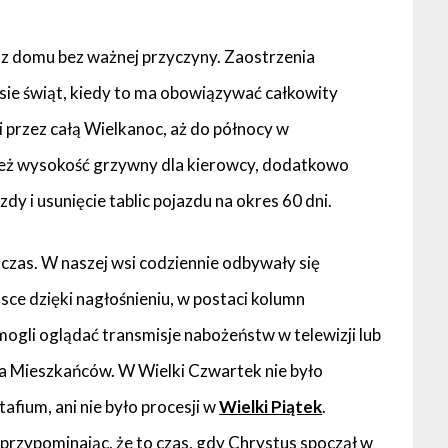
z domu bez ważnej przyczyny. Zaostrzenia
sie świąt, kiedy to ma obowiązywać całkowity
 przez całą Wielkanoc, aż do północy w
eż wysokość grzywny dla kierowcy, dodatkowo
dy i usunięcie tablic pojazdu na okres 60 dni.
chczas. W naszej wsi codziennie odbywały się
sce dzięki nagłośnieniu, w postaci kolumn
ogli oglądać transmisje nabożeństw w telewizji lub
ia Mieszkańców. W Wielki Czwartek nie było
fium, ani nie było procesji w
Wielki Piątek
.
 przypominając, że to czas, gdy Chrystus spoczął w