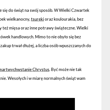
je się do świąt na swój sposób. W Wielki Czwartek
bek wielkanocny,
tsureki
oraz koulourakia, bez
 też mięsa oraz inne potrawy świąteczne. Wielki
acówek handlowych. Mimo to nie obyło się bez
akup trwał dłużej, a liczba osób wpuszczanych do
martwychwstanie Chrystus
. Być może nie tak
cznie. Wesołych i w miarę normalnych świąt wam