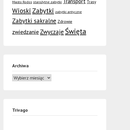
Transport
Trasy
Miasto Rodos
starożytne zabytki
Wioski
Zabytki
zabytki antyczne
Zabytki sakralne
Zdrowie
Święta
Zwyczaje
zwiedzanie
Archiwa
Trivago