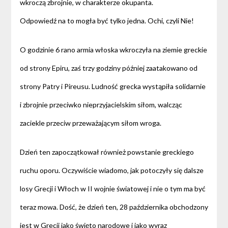
wkroczą zbrojnie, w charakterze okupanta.
Odpowiedź na to mogła być tylko jedna. Ochi, czyli Nie!
O godzinie 6 rano armia włoska wkroczyła na ziemie greckie
od strony Epiru, zaś trzy godziny później zaatakowano od
strony Patry i Pireusu. Ludność grecka wystąpiła solidarnie
i zbrojnie przeciwko nieprzyjacielskim siłom, walcząc
zaciekle przeciw przeważającym siłom wroga.
Dzień ten zapoczątkował również powstanie greckiego
ruchu oporu. Oczywiście wiadomo, jak potoczyły się dalsze
losy Grecji i Włoch w II wojnie światowej i nie o tym ma być
teraz mowa. Dość, że dzień ten, 28 października obchodzony
jest w Grecji jako święto narodowe i jako wyraz