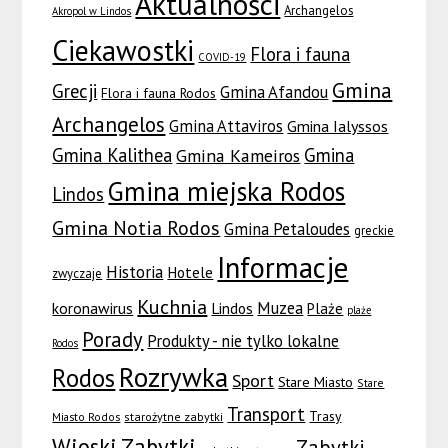
Aktualności
Archangelos
Akropol w Lindos
Ciekawostki
Flora i fauna
COVID-19
Gmina
Grecji
Gmina Afandou
Flora i fauna Rodos
Archangelos
Gmina Attaviros
Gmina Ialyssos
Gmina Kalithea
Gmina
Gmina Kameiros
Gmina miejska Rodos
Lindos
Gmina Notia Rodos
Gmina Petaloudes
greckie
Informacje
Historia
Hotele
zwyczaje
Kuchnia
Muzea
koronawirus
Lindos
Plaże
plaże
Porady
Produkty - nie tylko lokalne
Rodos
Rozrywka
Rodos
Sport
Stare Miasto
Stare
Transport
Trasy
Miasto Rodos
starożytne zabytki
Wioski
Zabytki
Zabytki