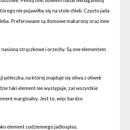
zbożowe. Pełnią one, bowiem nadal niebagatelną
tórego nie pojawiłby się na stole chleb. Często jada
chleba. Preferowane są domowe makarony oraz inne
z nasiona strączkowe i orzechy. Są one elementem
i półeczka, na której znajduje się oliwa z oliwek
dzie taki element nie występuje, zaś wszystkie
ement marginalny. Jest to, więc bardzo
jako element codziennego jadłospisu.