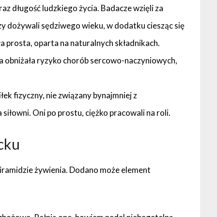
az długość ludzkiego życia. Badacze wzięli za
zy dożywali sędziwego wieku, w dodatku ciesząc się
a prosta, oparta na naturalnych składnikach.
a obniżała ryzyko chorób sercowo-naczyniowych,
ek fizyczny, nie związany bynajmniej z
siłowni. Oni po prostu, ciężko pracowali na roli.
cku
j piramidzie żywienia. Dodano może element