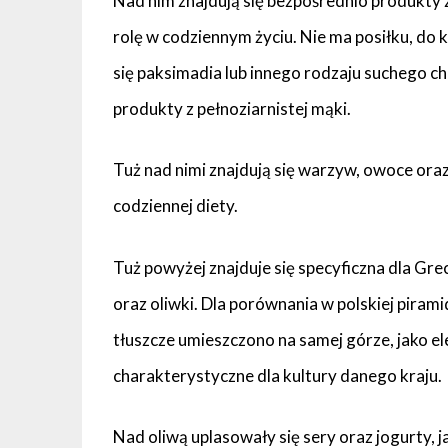
Nad nim znajdują się bezpośrednio produkty 
rolę w codziennym życiu. Nie ma posiłku, do k
się paksimadia lub innego rodzaju suchego 
produkty z pełnoziarnistej mąki.
Tuż nad nimi znajdują się warzyw, owoce ora
codziennej diety.
Tuż powyżej znajduje się specyficzna dla Grecj
oraz oliwki. Dla porównania w polskiej pirami
tłuszcze umieszczono na samej górze, jako el
charakterystyczne dla kultury danego kraju.
Nad oliwą uplasowały się sery oraz jogurty, 