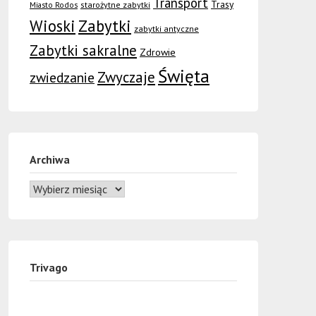
Transport
Trasy
Miasto Rodos
starożytne zabytki
Wioski
Zabytki
zabytki antyczne
Zabytki sakralne
Zdrowie
Święta
Zwyczaje
zwiedzanie
Archiwa
Trivago