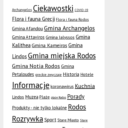
Ciekawostki
Archangelos
COVID-19
Flora i fauna Grecji
Flora i fauna Rodos
Gmina Archangelos
Gmina Afandou
Gmina
Gmina Attaviros
Gmina Ialyssos
Kalithea
Gmina
Gmina Kameiros
Gmina miejska Rodos
Lindos
Gmina Notia Rodos
Gmina
Petaloudes
Historia
Hotele
greckie zwyczaje
Informacje
Kuchnia
koronawirus
Porady
Muzea
Lindos
Plaże
plaże Rodos
Rodos
Produkty - nie tylko lokalne
Rozrywka
Sport
Stare Miasto
Stare