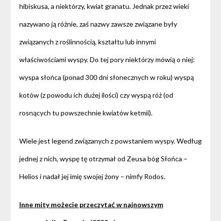
hibiskusa, a niektórzy, kwiat granatu. Jednak przez wieki
nazywano ją różnie, zaś nazwy zawsze związane były
związanych z roślinnością, kształtu lub innymi
właściwościami wyspy. Do tej pory niektórzy mówią o niej:
wyspa słońca (ponad 300 dni słonecznych w roku) wyspą
kotów (z powodu ich dużej ilości) czy wyspą róż (od
rosnących tu powszechnie kwiatów ketmii).
Wiele jest legend związanych z powstaniem wyspy. Według
jednej z nich, wyspę tę otrzymał od Zeusa bóg Słońca –
Helios i nadał jej imię swojej żony – nimfy Rodos.
Inne mity możecie przeczytać w najnowszym