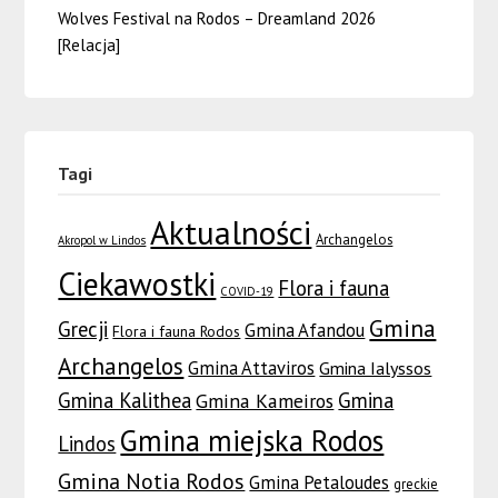
Wolves Festival na Rodos – Dreamland 2026
[Relacja]
Tagi
Aktualności
Archangelos
Akropol w Lindos
Ciekawostki
Flora i fauna
COVID-19
Gmina
Grecji
Gmina Afandou
Flora i fauna Rodos
Archangelos
Gmina Attaviros
Gmina Ialyssos
Gmina Kalithea
Gmina
Gmina Kameiros
Gmina miejska Rodos
Lindos
Gmina Notia Rodos
Gmina Petaloudes
greckie