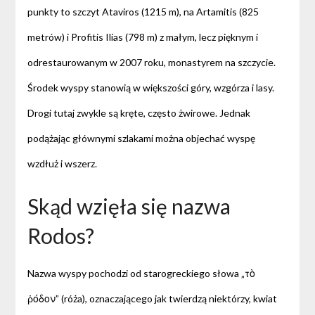
punkty to szczyt Ataviros (1215 m), na Artamitis (825
metrów) i Profitis Ilias (798 m) z małym, lecz pięknym i
odrestaurowanym w 2007 roku, monastyrem na szczycie.
Środek wyspy stanowią w większości góry, wzgórza i lasy.
Drogi tutaj zwykle są kręte, często żwirowe. Jednak
podążając głównymi szlakami można objechać wyspę
wzdłuż i wszerz.
Skąd wzięła się nazwa
Rodos?
Nazwa wyspy pochodzi od starogreckiego słowa „τὸ
ῥόδον” (róża), oznaczającego jak twierdzą niektórzy, kwiat