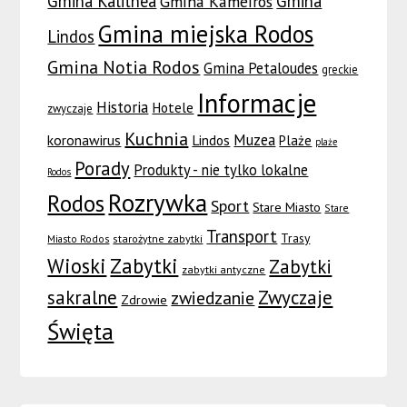
Gmina Kalithea
Gmina
Gmina Kameiros
Gmina miejska Rodos
Lindos
Gmina Notia Rodos
Gmina Petaloudes
greckie
Informacje
Historia
Hotele
zwyczaje
Kuchnia
Muzea
koronawirus
Lindos
Plaże
plaże
Porady
Produkty - nie tylko lokalne
Rodos
Rozrywka
Rodos
Sport
Stare Miasto
Stare
Transport
Trasy
Miasto Rodos
starożytne zabytki
Wioski
Zabytki
Zabytki
zabytki antyczne
sakralne
Zwyczaje
zwiedzanie
Zdrowie
Święta