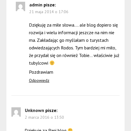
admin
pisze:
21 maja 2014 o 17:06
Dziękuję za miłe słowa…. ale blog dopiero się
rozwija i wielu informacji jeszcze na nim nie
ma. Zakładając go myślałam o turystach
odwiedzających Rodos. Tym bardziej mi miło,
że przydał się on również Tobie… właściwie już
tubylcowi
Pozdrawiam
Odpowiedz
Unknown
pisze:
2 marca 2016 o 13:50
Dziękuję za Pani blog