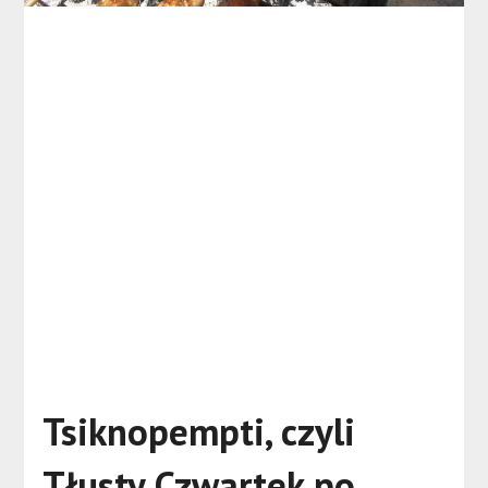
Tsiknopempti, czyli
Tłusty Czwartek po