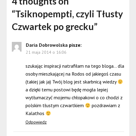
4 thoughts on
“
Tsiknopempti, czyli Tłusty
Czwartek po grecku
”
Daria Dobrowolska
pisze:
21 maja 2014 o 16:06
szukając inspiracji natrafiłam na tego bloga… dla
osoby mieszkającej na Rodos od jakiegoś czasu
(takiej jak ja) Twój blog jest skarbnicą wiedzy
a dzięki temu postowi będę mogła lepiej
wytłumaczyć mojemu chłopakowi o co chodzi z
polskim tłustym czwartkiem
pozdrawiam z
Kalathos
Odpowiedz