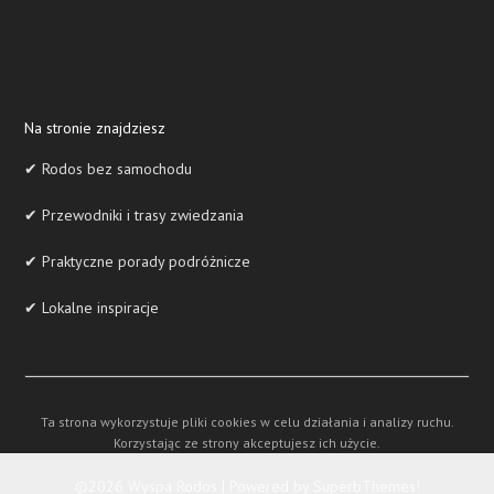
Na stronie znajdziesz
✔ Rodos bez samochodu
✔ Przewodniki i trasy zwiedzania
✔ Praktyczne porady podróżnicze
✔ Lokalne inspiracje
Ta strona wykorzystuje pliki cookies w celu działania i analizy ruchu.
Korzystając ze strony akceptujesz ich użycie.
©2026 Wyspa Rodos
| Powered by
SuperbThemes!