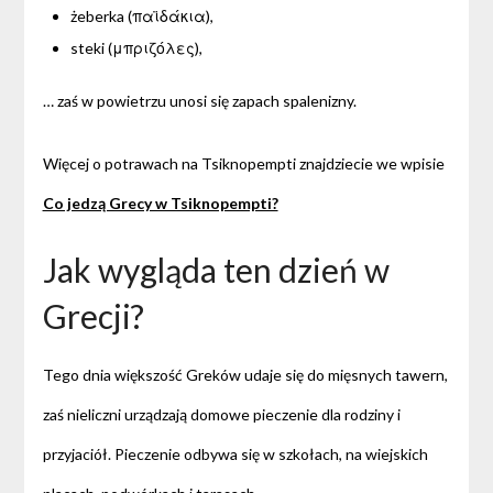
żeberka (παϊδάκια),
steki (μπριζόλες),
… zaś w powietrzu unosi się zapach spalenizny.
Więcej o potrawach na Tsiknopempti znajdziecie we wpisie
Co jedzą Grecy w Tsiknopempti?
Jak wygląda ten dzień w
Grecji?
Tego dnia większość Greków udaje się do mięsnych tawern,
zaś nieliczni urządzają domowe pieczenie dla rodziny i
przyjaciół. Pieczenie odbywa się w szkołach, na wiejskich