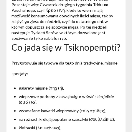
Pozostaje więc Czwartek drugiego tygodnia
Triduum
Paschalnego, czyli
Κρεατινή, kiedy to wierni mają
możliwość konsumowania dowolnych ilości mięsa, tak by
zdążyć go zjeść do niedzieli, czyli do ostatniego dni, w
którym dopuszcza się spożycie mięsa. Po tej niedzieli
następuje Tydzień Serów, w którym dozwolone jest
spożywanie tylko nabiału i ryb.
Co jada się w Tsiknopempti?
Przygotowuje się typowe dla tego dnia tradycyjne, mięsne
specjały:
galarety mięsne (πηχτή),
wieprzowe podroby z kaszą bulgur w świńskim jelicie
(ομάτια),
wysmażane kawałki wieprzowiny (τσιγαρίδες),
na rożnach królują popularne szaszłyki (σουβλάκια),
kiełbaski (λουκάνικα),