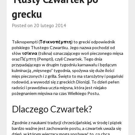
grecku
Posted on
20 lutego 2014
Tsiknopempti (
Τσικνοπέμπτη
) to grecki odpowiednik
polskiego Tłustego Czwartku. Jego nazwa pochodzi od
słów
τσίκνα
(tsikna) oznaczającego woń pieczonego mięsa
oraz Πέμπτη (Pempti), czyli Czwartek. Tego dnia
przypadającego w drugim tygodniu karnawału i będącym
kulminacją „mięsnego” tygodnia, spożywa się duże ilości
mięs pieczonych i z grilla. Święto to ma starożytny i pogański
rodowód, a wywodzi się z greckich Dionizji. To dzień pełen
radości i prawdziwa uczta mięsna, która jest niejako
pożegnaniem mięsiwa na czas Wielkiego Postu.
Dlaczego Czwartek?
Zgodnie z naukami tradycji chrześcijańskiej, w środę i piątek
bardzo ważne jest zachowanie postu, a czwartek uważa się
dzień, w którym wierzący mogą spożywać to, co chcą.