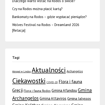
Dlaczego warto wstać na Rodos o świcie?
Czy na Rodos można płacić kartą?
Bankomaty na Rodos – gdzie wypłacać pieniądze?
Wolves Festival na Rodos – Dreamland 2026
[Relacja]
Tagi
Aktualności
Archangelos
Akropol w Lindos
Ciekawostki
Flora i fauna
COVID-19
Gmina
Grecji
Gmina Afandou
Flora i fauna Rodos
Archangelos
Gmina Attaviros
Gmina Ialyssos